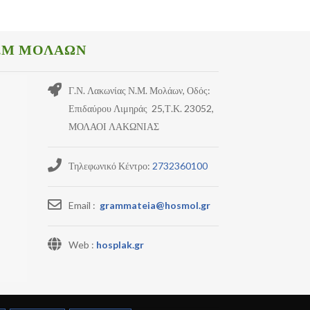
.Μ ΜΟΛΑΩΝ
Γ.Ν. Λακωνίας Ν.Μ. Μολάων, Οδός:
Επιδαύρου Λιμηράς 25,Τ.Κ. 23052,
ΜΟΛΑΟΙ ΛΑΚΩΝΙΑΣ
Τηλεφωνικό Κέντρο:
2732360100
Email :
grammateia@hosmol.gr
Web :
hosplak.gr