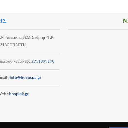
ΗΣ
Ν
.Ν. Λακωνίας, Ν.Μ. Σπάρτης, Τ.Κ.
3100 ΣΠΑΡΤΗ
ηλεφωνικό Κέντρο:
2731093100
mail :
info@hospspa.gr
eb :
hosplak.gr