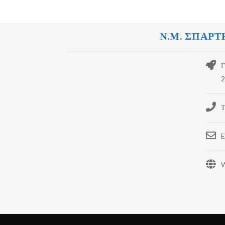
Ν.Μ. ΣΠΑΡΤ
Γ
2
Τ
E
W