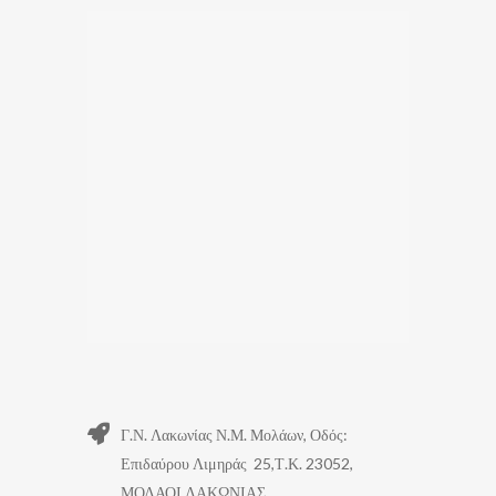
Γ.Ν. Λακωνίας Ν.Μ. Μολάων, Οδός:
Επιδαύρου Λιμηράς 25,Τ.Κ. 23052,
ΜΟΛΑΟΙ ΛΑΚΩΝΙΑΣ