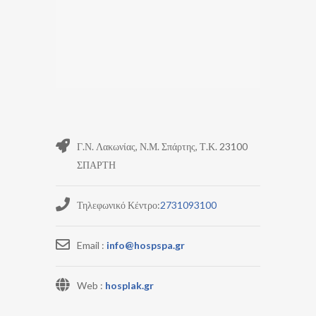
Γ.Ν. Λακωνίας, Ν.Μ. Σπάρτης, Τ.Κ. 23100
ΣΠΑΡΤΗ
Τηλεφωνικό Κέντρο:
2731093100
Email :
info@hospspa.gr
Web :
hosplak.gr