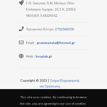
Γ.Ν. Λακωνίας Ν.Μ. Μολάων, Οδός:
Επιδαύρου Λιμηράς 25,Τ.Κ. 23052,
ΜΟΛΑΟΙ ΛΑΚΩΝΙΑΣ
Τηλεφωνικό Κέντρο:
2732360100
Email :
grammateia@hosmol.gr
Web :
hosplak.gr
Copyright © 2022 |
Τμήμα Πληροφορικής
και Οργάνωσης
Wordpress CMS, Soulmedic Theme All
This site uses cookies. By continuing to browse
Rights Reserved |
Design Themes
the site, you are agreeing to our use of cookies.