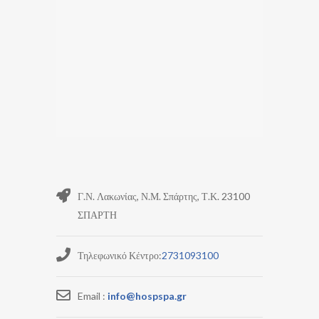
Γ.Ν. Λακωνίας, Ν.Μ. Σπάρτης, Τ.Κ. 23100
ΣΠΑΡΤΗ
Τηλεφωνικό Κέντρο:
2731093100
Email :
info@hospspa.gr