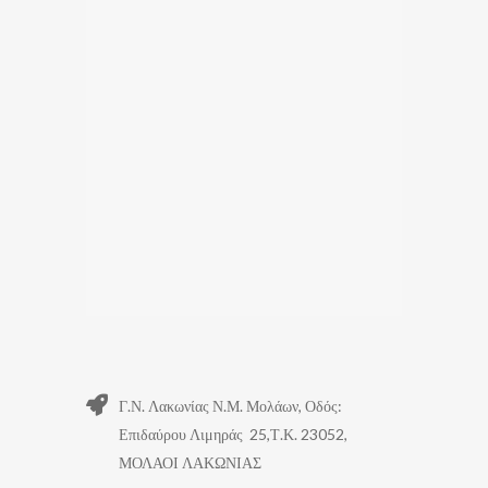
Γ.Ν. Λακωνίας Ν.Μ. Μολάων, Οδός:
Επιδαύρου Λιμηράς 25,Τ.Κ. 23052,
ΜΟΛΑΟΙ ΛΑΚΩΝΙΑΣ