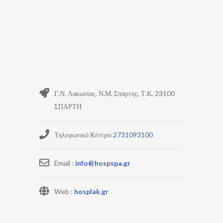
Γ.Ν. Λακωνίας, Ν.Μ. Σπάρτης, Τ.Κ. 23100
ΣΠΑΡΤΗ
Τηλεφωνικό Κέντρο:
2731093100
Email :
info@hospspa.gr
Web :
hosplak.gr