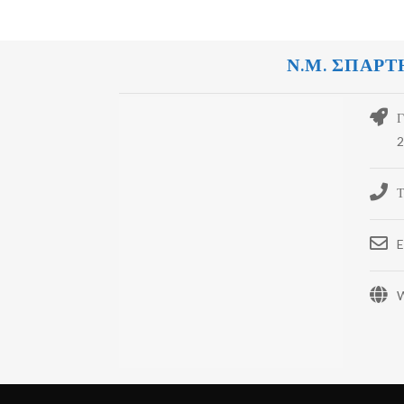
Ν.Μ. ΣΠΑΡΤ
Γ
2
Τ
E
W