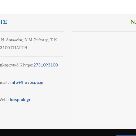
ΗΣ
Ν
.Ν. Λακωνίας, Ν.Μ. Σπάρτης, Τ.Κ.
3100 ΣΠΑΡΤΗ
ηλεφωνικό Κέντρο:
2731093100
mail :
info@hospspa.gr
eb :
hosplak.gr