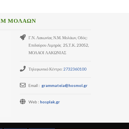
.Μ ΜΟΛΑΩΝ
Γ.Ν. Λακωνίας Ν.Μ. Μολάων, Οδός:
Επιδαύρου Λιμηράς 25,Τ.Κ. 23052,
ΜΟΛΑΟΙ ΛΑΚΩΝΙΑΣ
Τηλεφωνικό Κέντρο:
2732360100
Email :
grammateia@hosmol.gr
Web :
hosplak.gr