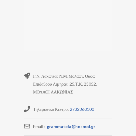
Γ.Ν. Λακωνίας Ν.Μ. Μολάων, Οδός:
Επιδαύρου Λιμηράς 25,Τ.Κ. 23052,
ΜΟΛΑΟΙ ΛΑΚΩΝΙΑΣ
Τηλεφωνικό Κέντρο:
2732360100
Email :
grammateia@hosmol.gr