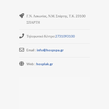
Γ.Ν. Λακωνίας, Ν.Μ. Σπάρτης, Τ.Κ. 23100
ΣΠΑΡΤΗ
Τηλεφωνικό Κέντρο:
2731093100
Email :
info@hospspa.gr
Web :
hosplak.gr