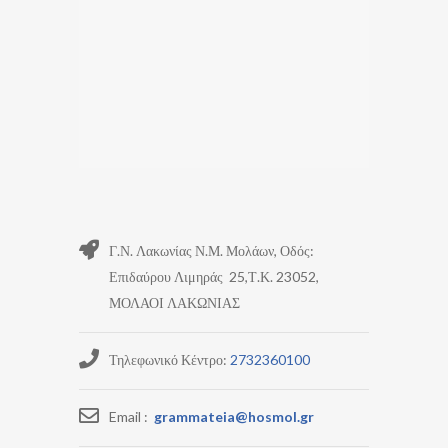
Γ.Ν. Λακωνίας Ν.Μ. Μολάων, Οδός:
Επιδαύρου Λιμηράς 25,Τ.Κ. 23052,
ΜΟΛΑΟΙ ΛΑΚΩΝΙΑΣ
Τηλεφωνικό Κέντρο:
2732360100
Email :
grammateia@hosmol.gr