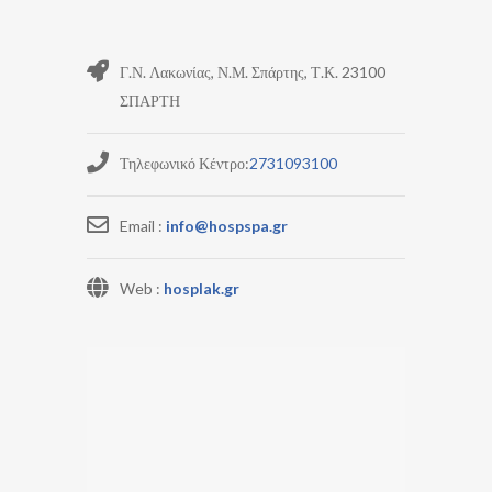
Γ.Ν. Λακωνίας, Ν.Μ. Σπάρτης, Τ.Κ. 23100
ΣΠΑΡΤΗ
Τηλεφωνικό Κέντρο:
2731093100
Email :
info@hospspa.gr
Web :
hosplak.gr