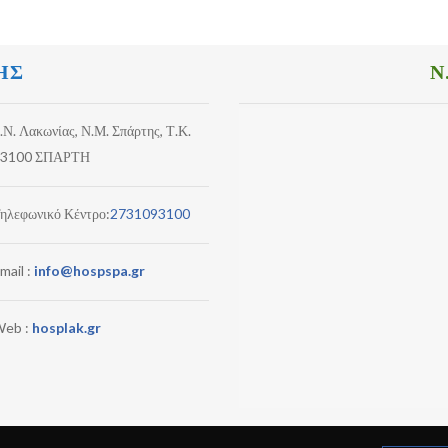
ΗΣ
Ν
.Ν. Λακωνίας, Ν.Μ. Σπάρτης, Τ.Κ.
3100 ΣΠΑΡΤΗ
ηλεφωνικό Κέντρο:
2731093100
mail :
info@hospspa.gr
eb :
hosplak.gr