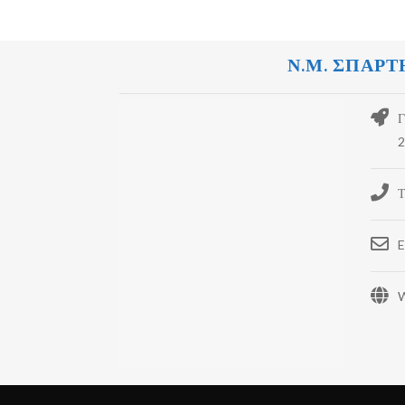
Ν.Μ. ΣΠΑΡΤ
Γ
2
Τ
E
W