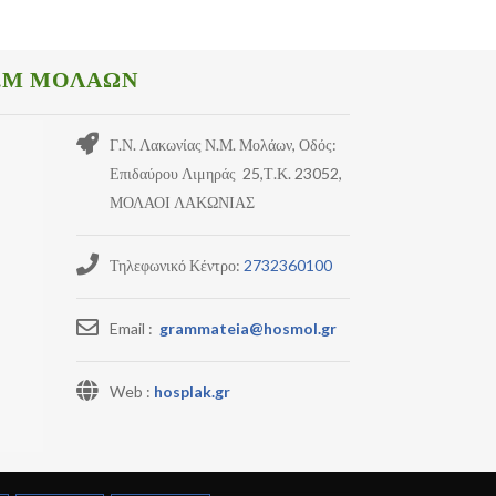
.Μ ΜΟΛΑΩΝ
Γ.Ν. Λακωνίας Ν.Μ. Μολάων, Οδός:
Επιδαύρου Λιμηράς 25,Τ.Κ. 23052,
ΜΟΛΑΟΙ ΛΑΚΩΝΙΑΣ
Τηλεφωνικό Κέντρο:
2732360100
Email :
grammateia@hosmol.gr
Web :
hosplak.gr