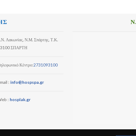
ΗΣ
Ν
.Ν. Λακωνίας, Ν.Μ. Σπάρτης, Τ.Κ.
3100 ΣΠΑΡΤΗ
ηλεφωνικό Κέντρο:
2731093100
mail :
info@hospspa.gr
eb :
hosplak.gr