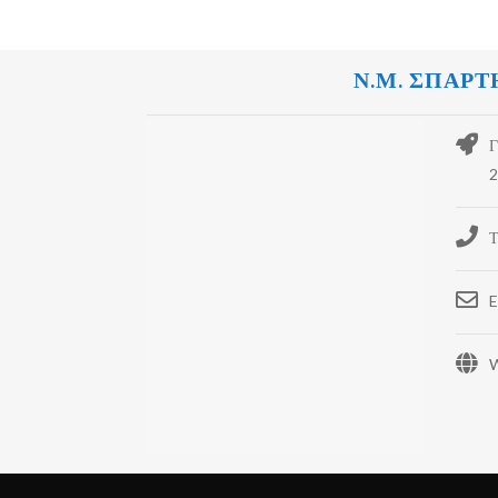
Ν.Μ. ΣΠΑΡΤ
Γ
2
Τ
E
W