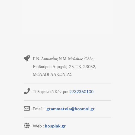
Γ.Ν. Λακωνίας Ν.Μ. Μολάων, Οδός:
Επιδαύρου Λιμηράς 25,Τ.Κ. 23052,
ΜΟΛΑΟΙ ΛΑΚΩΝΙΑΣ
Τηλεφωνικό Κέντρο:
2732360100
Email :
grammateia@hosmol.gr
Web :
hosplak.gr