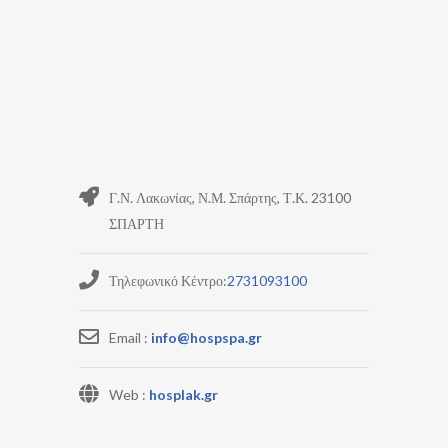
Γ.Ν. Λακωνίας, Ν.Μ. Σπάρτης, Τ.Κ. 23100
ΣΠΑΡΤΗ
Τηλεφωνικό Κέντρο:
2731093100
Email :
info@hospspa.gr
Web :
hosplak.gr