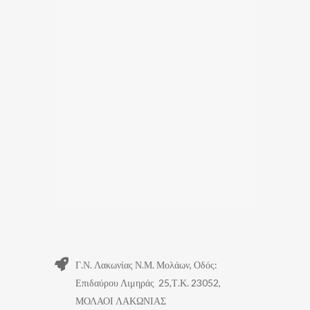
Γ.Ν. Λακωνίας Ν.Μ. Μολάων, Οδός:
Επιδαύρου Λιμηράς 25,Τ.Κ. 23052,
ΜΟΛΑΟΙ ΛΑΚΩΝΙΑΣ