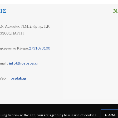
ΗΣ
Ν
.Ν. Λακωνίας, Ν.Μ. Σπάρτης, Τ.Κ.
3100 ΣΠΑΡΤΗ
ηλεφωνικό Κέντρο:
2731093100
mail :
info@hospspa.gr
eb :
hosplak.gr
CLOSE
nuing to browse the site, you are agreeing to our use of cookies.
ωσης
Wordpress CMS, Soulmedic Theme All Rights Reserved |
Desig