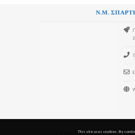
Ν.Μ. ΣΠΑΡΤ
Γ
2
Τ
E
W
This site uses cookies. By conti
Copyright © 2022 |
Τμήμα Πληροφορικής και Οργάν