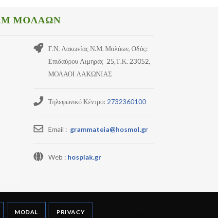
.Μ ΜΟΛΑΩΝ
Γ.Ν. Λακωνίας Ν.Μ. Μολάων, Οδός:
Επιδαύρου Λιμηράς 25,Τ.Κ. 23052,
ΜΟΛΑΟΙ ΛΑΚΩΝΙΑΣ
Τηλεφωνικό Κέντρο:
2732360100
Email :
grammateia@hosmol.gr
Web :
hosplak.gr
MODAL
PRIVACY
n Themes