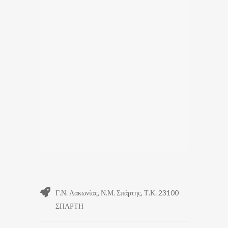
Γ.Ν. Λακωνίας, Ν.Μ. Σπάρτης, Τ.Κ. 23100
ΣΠΑΡΤΗ