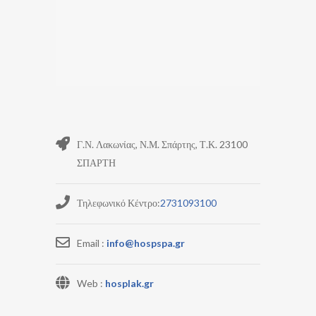
Γ.Ν. Λακωνίας, Ν.Μ. Σπάρτης, Τ.Κ. 23100
ΣΠΑΡΤΗ
Τηλεφωνικό Κέντρο:
2731093100
Email :
info@hospspa.gr
Web :
hosplak.gr