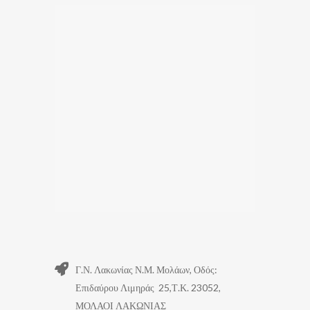
Γ.Ν. Λακωνίας Ν.Μ. Μολάων, Οδός:
Επιδαύρου Λιμηράς 25,Τ.Κ. 23052,
ΜΟΛΑΟΙ ΛΑΚΩΝΙΑΣ