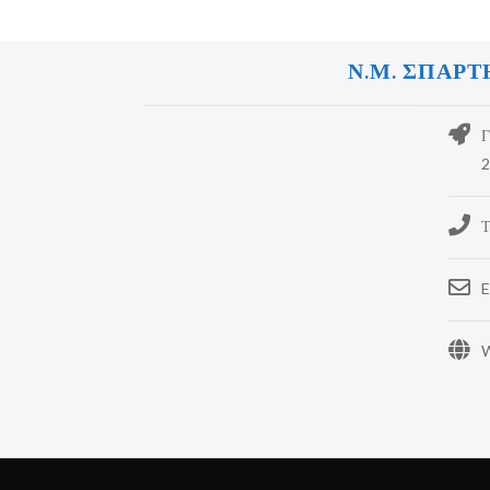
Ν.Μ. ΣΠΑΡΤ
Γ
2
Τ
E
W