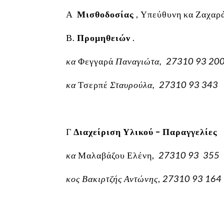
Α
Μισθοδοσίας
, Υπεύθυνη κα Ζαχαρ
Β.
Προμηθειών
.
κα
Φεγγαρά
Παναγιώτα, 27310 93 20
κα
Τσερπέ
Σταυρούλα, 27310 93 343
Γ
Διαχείριση Υλικού – Παραγγελίες
κα
Μαλαβάζου Ελένη,
27310 93 355
κος Βακιρτζής Αντώνης
,
27310 93 164