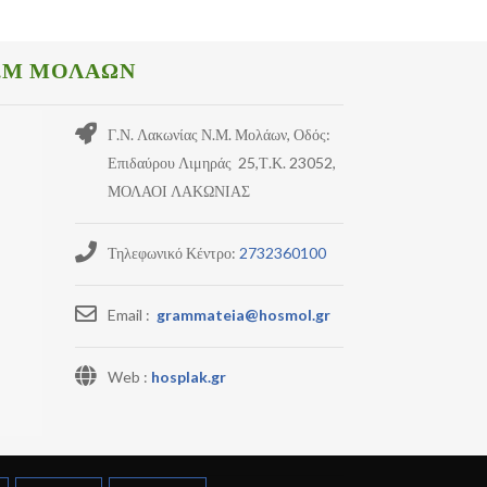
.Μ ΜΟΛΑΩΝ
Γ.Ν. Λακωνίας Ν.Μ. Μολάων, Οδός:
Επιδαύρου Λιμηράς 25,Τ.Κ. 23052,
ΜΟΛΑΟΙ ΛΑΚΩΝΙΑΣ
Τηλεφωνικό Κέντρο:
2732360100
Email :
grammateia@hosmol.gr
Web :
hosplak.gr