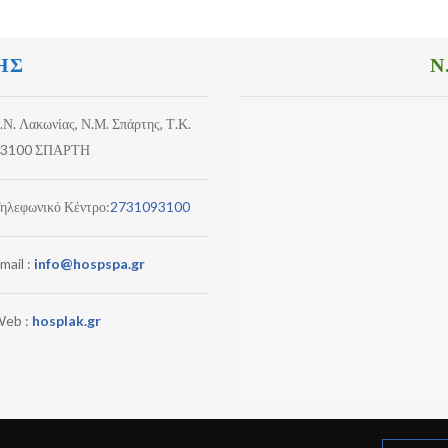
ΗΣ
Ν
.Ν. Λακωνίας, Ν.Μ. Σπάρτης, Τ.Κ.
3100 ΣΠΑΡΤΗ
ηλεφωνικό Κέντρο:
2731093100
mail :
info@hospspa.gr
eb :
hosplak.gr