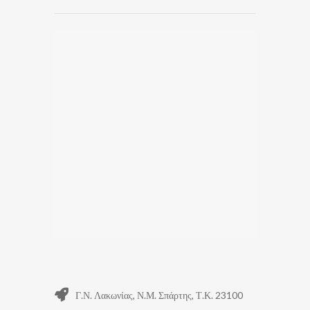
Γ.Ν. Λακωνίας, Ν.Μ. Σπάρτης, Τ.Κ. 23100