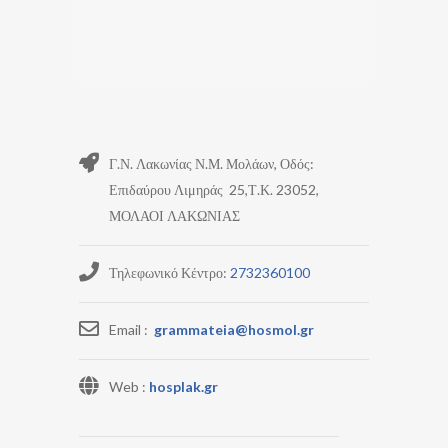
Γ.Ν. Λακωνίας Ν.Μ. Μολάων, Οδός:
Επιδαύρου Λιμηράς 25,Τ.Κ. 23052,
ΜΟΛΑΟΙ ΛΑΚΩΝΙΑΣ
Τηλεφωνικό Κέντρο:
2732360100
Email :
grammateia@hosmol.gr
Web :
hosplak.gr