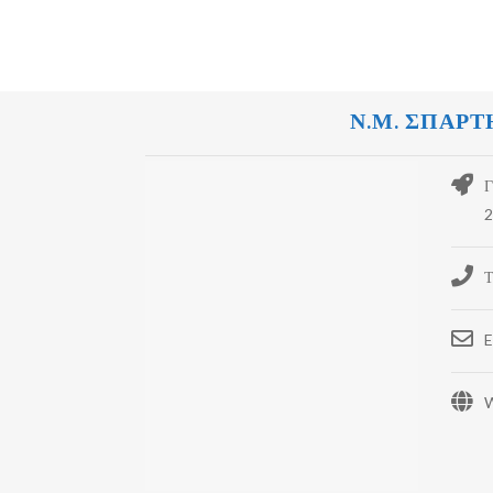
Ν.Μ. ΣΠΑΡΤ
Γ
2
Τ
E
W