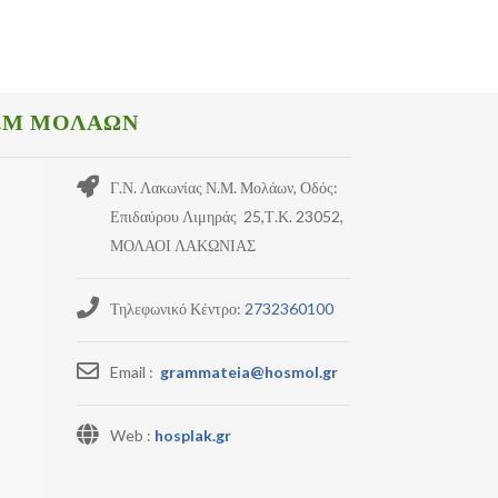
.Μ ΜΟΛΑΩΝ
Γ.Ν. Λακωνίας Ν.Μ. Μολάων, Οδός:
Επιδαύρου Λιμηράς 25,Τ.Κ. 23052,
ΜΟΛΑΟΙ ΛΑΚΩΝΙΑΣ
Τηλεφωνικό Κέντρο:
2732360100
Email :
grammateia@hosmol.gr
Web :
hosplak.gr