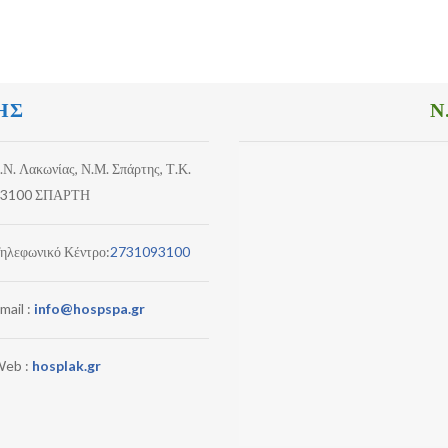
ΗΣ
Ν
.Ν. Λακωνίας, Ν.Μ. Σπάρτης, Τ.Κ.
3100 ΣΠΑΡΤΗ
ηλεφωνικό Κέντρο:
2731093100
mail :
info@hospspa.gr
eb :
hosplak.gr