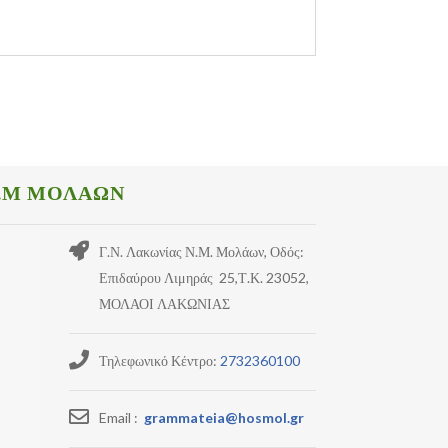
.Μ ΜΟΛΑΩΝ
Γ.Ν. Λακωνίας Ν.Μ. Μολάων, Οδός:
Επιδαύρου Λιμηράς 25,Τ.Κ. 23052,
ΜΟΛΑΟΙ ΛΑΚΩΝΙΑΣ
Τηλεφωνικό Κέντρο:
2732360100
Email :
grammateia@hosmol.gr