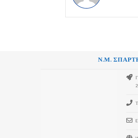
Ν.Μ. ΣΠΑΡΤ
Γ
2
Τ
E