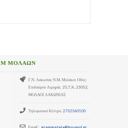
.Μ ΜΟΛΑΩΝ
Γ.Ν. Λακωνίας Ν.Μ. Μολάων, Οδός:
Επιδαύρου Λιμηράς 25,Τ.Κ. 23052,
ΜΟΛΑΟΙ ΛΑΚΩΝΙΑΣ
Τηλεφωνικό Κέντρο:
2732360100
Email :
grammateia@hosmol.gr