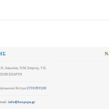
ΗΣ
Ν
.Ν. Λακωνίας, Ν.Μ. Σπάρτης, Τ.Κ.
3100 ΣΠΑΡΤΗ
ηλεφωνικό Κέντρο:
2731093100
mail :
info@hospspa.gr