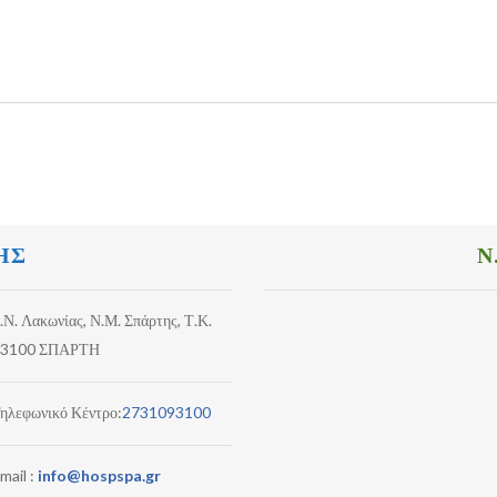
ΗΣ
Ν
.Ν. Λακωνίας, Ν.Μ. Σπάρτης, Τ.Κ.
3100 ΣΠΑΡΤΗ
ηλεφωνικό Κέντρο:
2731093100
mail :
info@hospspa.gr