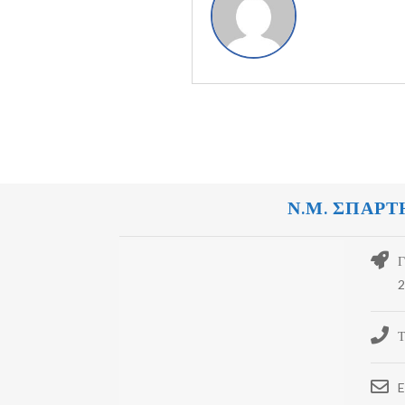
Ν.Μ. ΣΠΑΡΤ
Γ
2
Τ
E