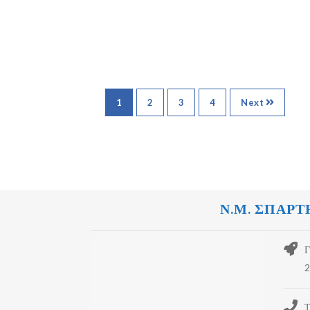
1
2
3
4
Next
Ν.Μ. ΣΠΑΡΤ
Γ
2
Τ