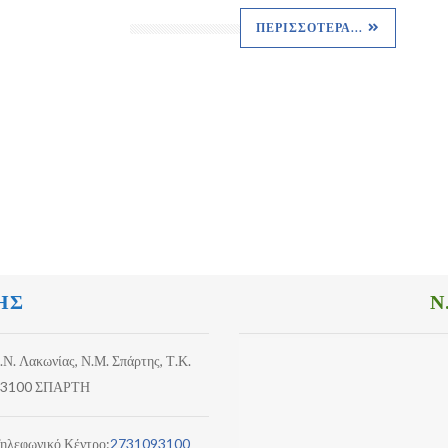
ΠΕΡΙΣΣΌΤΕΡΑ...
ΗΣ
Ν
.Ν. Λακωνίας, Ν.Μ. Σπάρτης, Τ.Κ.
3100 ΣΠΑΡΤΗ
ηλεφωνικό Κέντρο:
2731093100