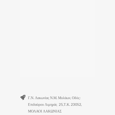
Γ.Ν. Λακωνίας Ν.Μ. Μολάων, Οδός:
Επιδαύρου Λιμηράς 25,Τ.Κ. 23052,
ΜΟΛΑΟΙ ΛΑΚΩΝΙΑΣ