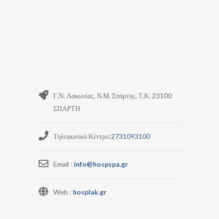
Γ.Ν. Λακωνίας, Ν.Μ. Σπάρτης, Τ.Κ. 23100
ΣΠΑΡΤΗ
Τηλεφωνικό Κέντρο:
2731093100
Email :
info@hospspa.gr
Web :
hosplak.gr