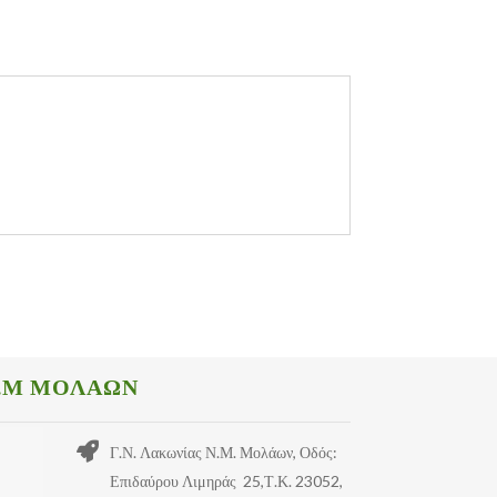
.Μ ΜΟΛΑΩΝ
Γ.Ν. Λακωνίας Ν.Μ. Μολάων, Οδός:
Επιδαύρου Λιμηράς 25,Τ.Κ. 23052,