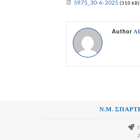
5975_30-6-2025
(310 kB)
Author
Α
Ν.Μ. ΣΠΑΡΤ
Γ
2