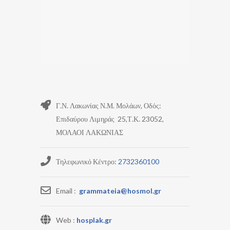
Γ.Ν. Λακωνίας Ν.Μ. Μολάων, Οδός:
Επιδαύρου Λιμηράς 25,Τ.Κ. 23052,
ΜΟΛΑΟΙ ΛΑΚΩΝΙΑΣ
Τηλεφωνικό Κέντρο:
2732360100
Email :
grammateia@hosmol.gr
Web :
hosplak.gr