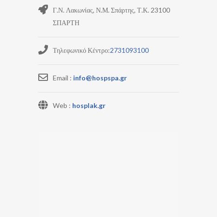
Γ.Ν. Λακωνίας, Ν.Μ. Σπάρτης, Τ.Κ. 23100
ΣΠΑΡΤΗ
Τηλεφωνικό Κέντρο:
2731093100
Email :
info@hospspa.gr
Web :
hosplak.gr