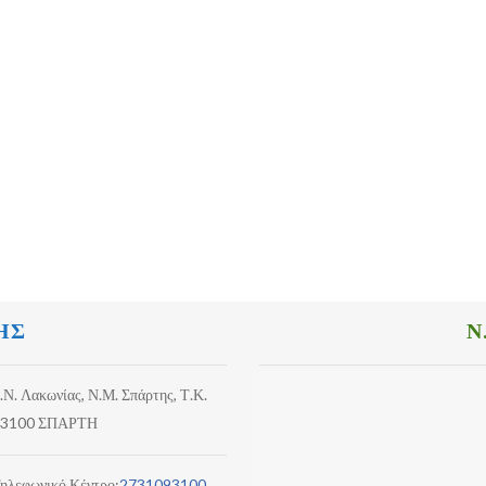
ΗΣ
Ν
.Ν. Λακωνίας, Ν.Μ. Σπάρτης, Τ.Κ.
3100 ΣΠΑΡΤΗ
ηλεφωνικό Κέντρο:
2731093100