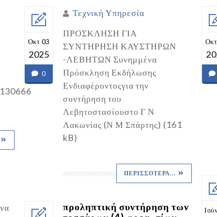
Τεχνική Υπηρεσία
ΠΡΟΣΚΛΗΣΗ ΓΙΑ
Οκτ 03
Οκτ
ΣΥΝΤΗΡΗΣΗ ΚΑΥΣΤΗΡΩΝ
2025
20
-ΛΕΒΗΤΩΝ Συνημμένα
Πρόσκληση Εκδήλωσης
0
Ενδιαφέροντοςγια την
130666
συντήρηση του
Λεβητοστασίουστο Γ Ν
Λακωνίας (Ν Μ Σπάρτης) (161
kB)
ΠΕΡΙΣΣΌΤΕΡΑ...
προληπτική συντήρηση των
να
Ιού
τεσσάρων (4) φρεα- τίων