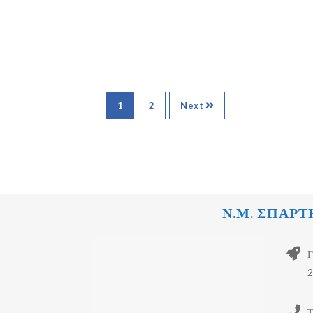
1
2
Next
Ν.Μ. ΣΠΑΡΤ
Γ
2
Τ