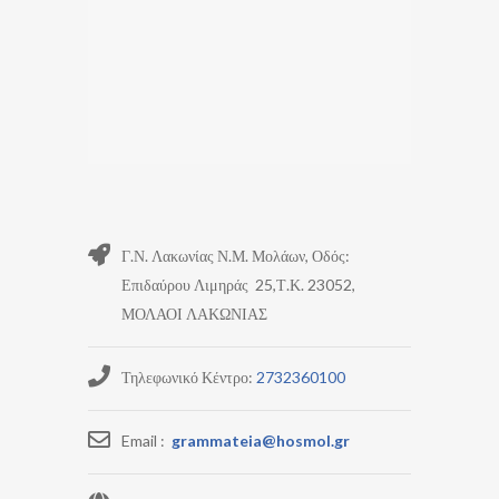
Γ.Ν. Λακωνίας Ν.Μ. Μολάων, Οδός:
Επιδαύρου Λιμηράς 25,Τ.Κ. 23052,
ΜΟΛΑΟΙ ΛΑΚΩΝΙΑΣ
Τηλεφωνικό Κέντρο:
2732360100
Email :
grammateia@hosmol.gr