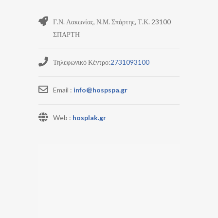
Γ.Ν. Λακωνίας, Ν.Μ. Σπάρτης, Τ.Κ. 23100
ΣΠΑΡΤΗ
Τηλεφωνικό Κέντρο:
2731093100
Email :
info@hospspa.gr
Web :
hosplak.gr