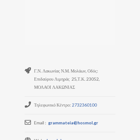
Γ.Ν. Λακωνίας Ν.Μ. Μολάων, Οδός:
Επιδαύρου Λιμηράς 25,Τ.Κ. 23052,
ΜΟΛΑΟΙ ΛΑΚΩΝΙΑΣ
Τηλεφωνικό Κέντρο:
2732360100
Email :
grammateia@hosmol.gr