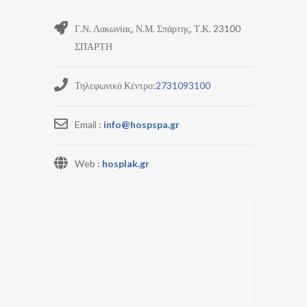
Γ.Ν. Λακωνίας, Ν.Μ. Σπάρτης, Τ.Κ. 23100
ΣΠΑΡΤΗ
Τηλεφωνικό Κέντρο:
2731093100
Email :
info@hospspa.gr
Web :
hosplak.gr