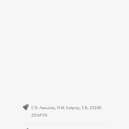
Γ.Ν. Λακωνίας, Ν.Μ. Σπάρτης, Τ.Κ. 23100
ΣΠΑΡΤΗ