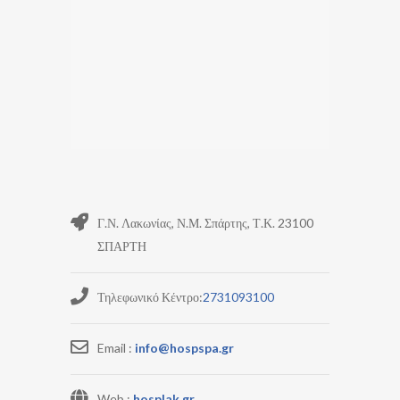
Γ.Ν. Λακωνίας, Ν.Μ. Σπάρτης, Τ.Κ. 23100
ΣΠΑΡΤΗ
Τηλεφωνικό Κέντρο:
2731093100
Email :
info@hospspa.gr
Web :
hosplak.gr