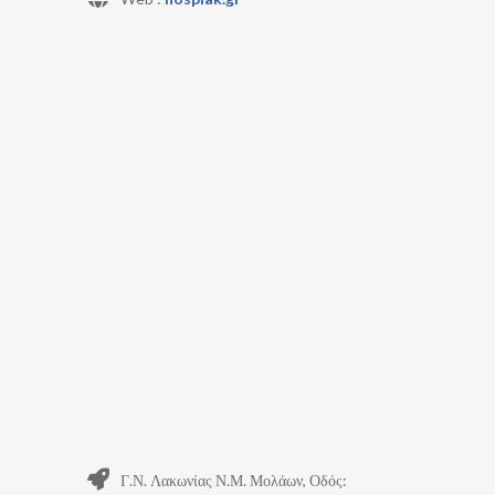
Γ.Ν. Λακωνίας Ν.Μ. Μολάων, Οδός: