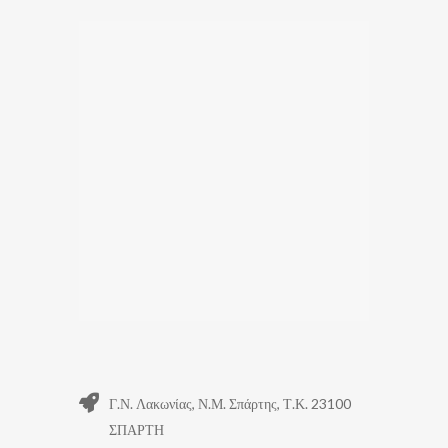
Γ.Ν. Λακωνίας, Ν.Μ. Σπάρτης, Τ.Κ. 23100
ΣΠΑΡΤΗ