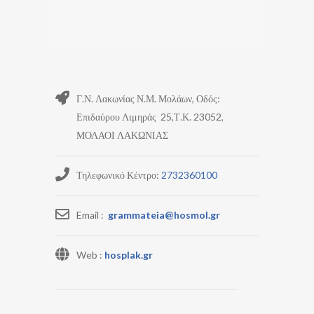
Γ.Ν. Λακωνίας Ν.Μ. Μολάων, Οδός:
Επιδαύρου Λιμηράς 25,Τ.Κ. 23052,
ΜΟΛΑΟΙ ΛΑΚΩΝΙΑΣ
Τηλεφωνικό Κέντρο:
2732360100
Email :
grammateia@hosmol.gr
Web :
hosplak.gr