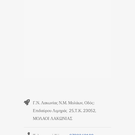
Γ.Ν. Λακωνίας Ν.Μ. Μολάων, Οδός:
Επιδαύρου Λιμηράς 25,Τ.Κ. 23052,
ΜΟΛΑΟΙ ΛΑΚΩΝΙΑΣ