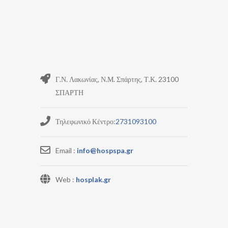
Γ.Ν. Λακωνίας, Ν.Μ. Σπάρτης, Τ.Κ. 23100
ΣΠΑΡΤΗ
Τηλεφωνικό Κέντρο:
2731093100
Email :
info@hospspa.gr
Web :
hosplak.gr