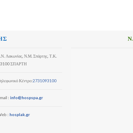
ΗΣ
Ν
.Ν. Λακωνίας, Ν.Μ. Σπάρτης, Τ.Κ.
3100 ΣΠΑΡΤΗ
ηλεφωνικό Κέντρο:
2731093100
mail :
info@hospspa.gr
eb :
hosplak.gr