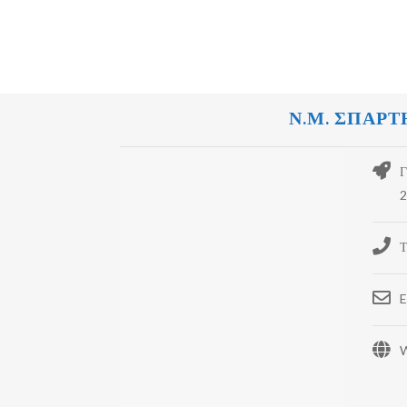
Ν.Μ. ΣΠΑΡΤ
Γ
2
Τ
E
W