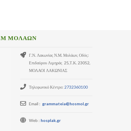
.Μ ΜΟΛΑΩΝ
Γ.Ν. Λακωνίας Ν.Μ. Μολάων, Οδός:
Επιδαύρου Λιμηράς 25,Τ.Κ. 23052,
ΜΟΛΑΟΙ ΛΑΚΩΝΙΑΣ
Τηλεφωνικό Κέντρο:
2732360100
Email :
grammateia@hosmol.gr
Web :
hosplak.gr