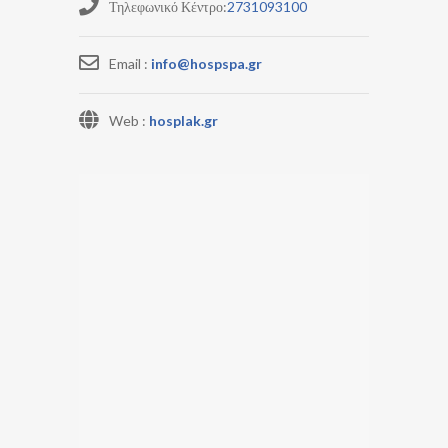
Τηλεφωνικό Κέντρο:
2731093100
Email :
info@hospspa.gr
Web :
hosplak.gr