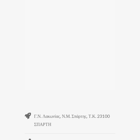
Γ.Ν. Λακωνίας, Ν.Μ. Σπάρτης, Τ.Κ. 23100
ΣΠΑΡΤΗ