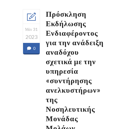
Πρόσκληση
Εκδήλωσης
Μάι 31
Ενδιαφέροντος
2023
για την ανάδειξη
0
αναδόχου
σχετικά με την
υπηρεσία
«συντήρησης
ανελκυστήρων»
της
Νοσηλευτικής
Μονάδας
Μολάων.