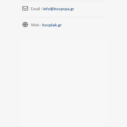
Email :
info@hospspa.gr
Web :
hosplak.gr