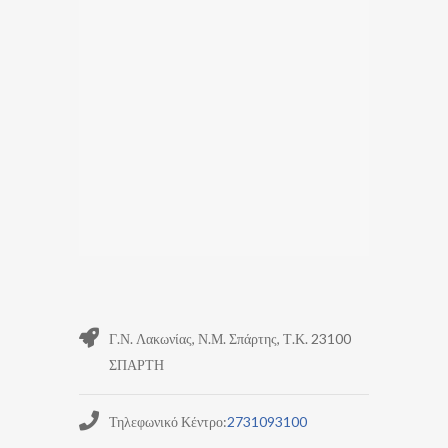
Γ.Ν. Λακωνίας, Ν.Μ. Σπάρτης, Τ.Κ. 23100
ΣΠΑΡΤΗ
Τηλεφωνικό Κέντρο:
2731093100