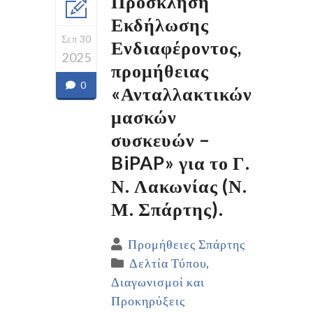
Πρόσκληση
Εκδήλωσης
Σεπ 30
Ενδιαφέροντος,
2025
προμήθειας
0
«Ανταλλακτικών
μασκών
συσκευών –
BiPAP» για το Γ.
Ν. Λακωνίας (Ν.
Μ. Σπάρτης).
Προμήθειες Σπάρτης
Δελτία Τύπου
Διαγωνισμοί και
Προκηρύξεις