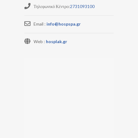
Τηλεφωνικό Κέντρο:
2731093100
Email :
info@hospspa.gr
Web :
hosplak.gr