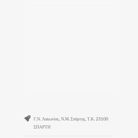
Γ.Ν. Λακωνίας, Ν.Μ. Σπάρτης, Τ.Κ. 23100
ΣΠΑΡΤΗ