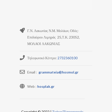
Γ.Ν. Λακωνίας Ν.Μ. Μολάων, Οδός:
Επιδαύρου Λιμηράς 25,Τ.Κ. 23052,
ΜΟΛΑΟΙ ΛΑΚΩΝΙΑΣ
Τηλεφωνικό Κέντρο:
2732360100
Email :
grammateia@hosmol.gr
Web :
hosplak.gr
Copyright © 2022 |
Τμήμα Πληροφορικής