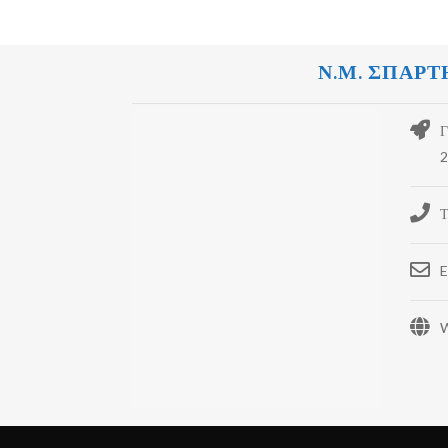
Ν.Μ. ΣΠΑΡΤ
Γ
2
Τ
E
W