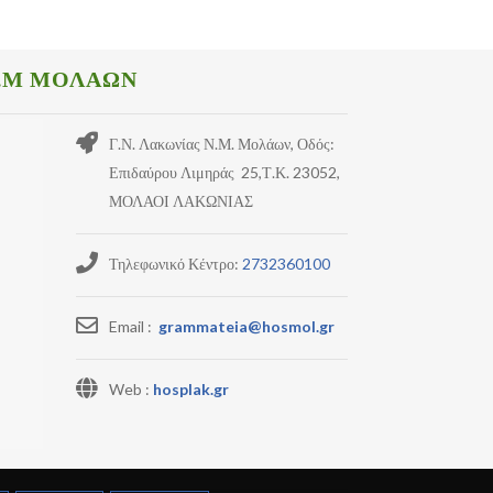
.Μ ΜΟΛΑΩΝ
Γ.Ν. Λακωνίας Ν.Μ. Μολάων, Οδός:
Επιδαύρου Λιμηράς 25,Τ.Κ. 23052,
ΜΟΛΑΟΙ ΛΑΚΩΝΙΑΣ
Τηλεφωνικό Κέντρο:
2732360100
Email :
grammateia@hosmol.gr
Web :
hosplak.gr