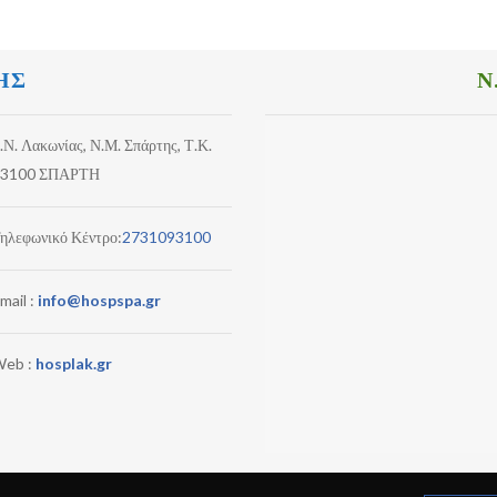
ΗΣ
Ν
.Ν. Λακωνίας, Ν.Μ. Σπάρτης, Τ.Κ.
3100 ΣΠΑΡΤΗ
ηλεφωνικό Κέντρο:
2731093100
mail :
info@hospspa.gr
eb :
hosplak.gr