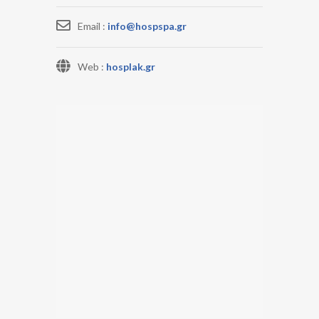
Email :
info@hospspa.gr
Web :
hosplak.gr