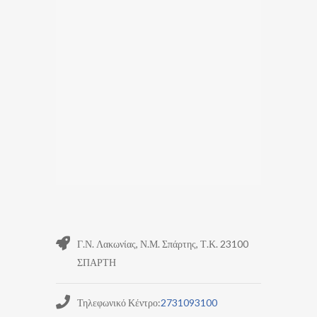
Γ.Ν. Λακωνίας, Ν.Μ. Σπάρτης, Τ.Κ. 23100
ΣΠΑΡΤΗ
Τηλεφωνικό Κέντρο:
2731093100