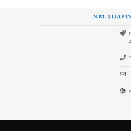
Ν.Μ. ΣΠΑΡΤ
Γ
2
Τ
E
W