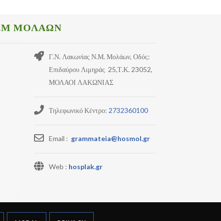
.Μ ΜΟΛΑΩΝ
Γ.Ν. Λακωνίας Ν.Μ. Μολάων, Οδός:
Επιδαύρου Λιμηράς 25,Τ.Κ. 23052,
ΜΟΛΑΟΙ ΛΑΚΩΝΙΑΣ
Τηλεφωνικό Κέντρο:
2732360100
Email :
grammateia@hosmol.gr
Web :
hosplak.gr