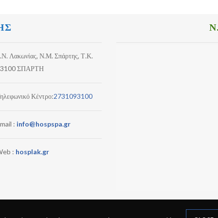
ΗΣ
Ν
.Ν. Λακωνίας, Ν.Μ. Σπάρτης, Τ.Κ.
3100 ΣΠΑΡΤΗ
ηλεφωνικό Κέντρο:
2731093100
mail :
info@hospspa.gr
eb :
hosplak.gr