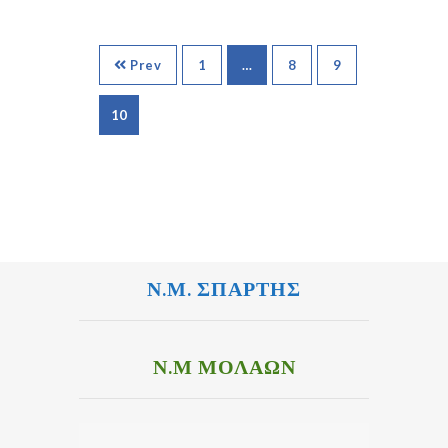
Prev
1
…
8
9
10
Ν.Μ. ΣΠΑΡΤΗΣ
Ν.Μ ΜΟΛΑΩΝ