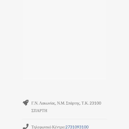
Γ.Ν. Λακωνίας, Ν.Μ. Σπάρτης, Τ.Κ. 23100
ΣΠΑΡΤΗ
Τηλεφωνικό Κέντρο:
2731093100