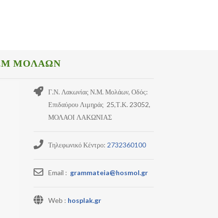
.Μ ΜΟΛΑΩΝ
Γ.Ν. Λακωνίας Ν.Μ. Μολάων, Οδός:
Επιδαύρου Λιμηράς 25,Τ.Κ. 23052,
ΜΟΛΑΟΙ ΛΑΚΩΝΙΑΣ
Τηλεφωνικό Κέντρο:
2732360100
Email :
grammateia@hosmol.gr
Web :
hosplak.gr