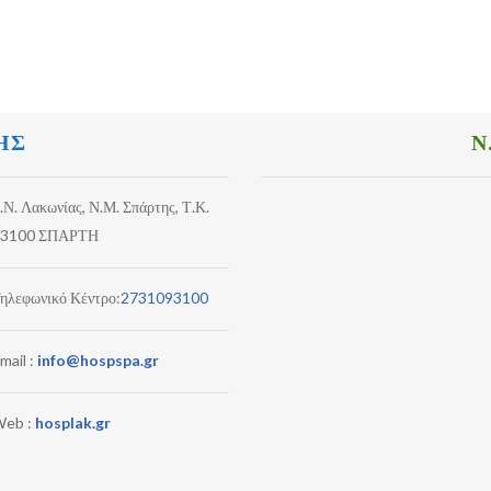
ΗΣ
Ν
.Ν. Λακωνίας, Ν.Μ. Σπάρτης, Τ.Κ.
3100 ΣΠΑΡΤΗ
ηλεφωνικό Κέντρο:
2731093100
mail :
info@hospspa.gr
eb :
hosplak.gr