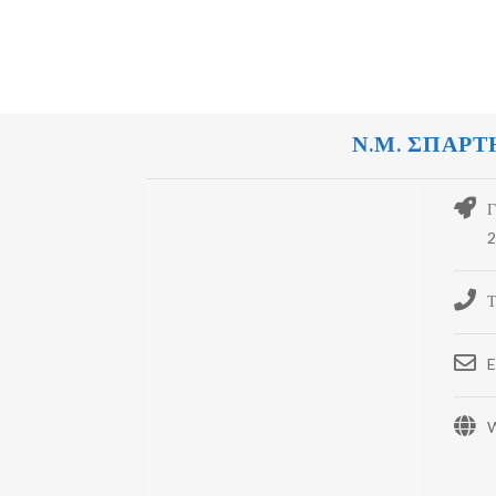
Ν.Μ. ΣΠΑΡΤ
Γ
2
Τ
E
W