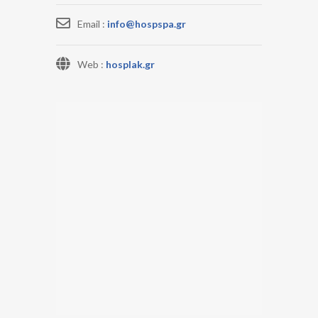
Email :
info@hospspa.gr
Web :
hosplak.gr