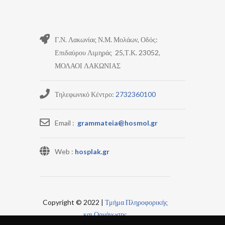
Γ.Ν. Λακωνίας Ν.Μ. Μολάων, Οδός:
Επιδαύρου Λιμηράς 25,Τ.Κ. 23052,
ΜΟΛΑΟΙ ΛΑΚΩΝΙΑΣ
Τηλεφωνικό Κέντρο:
2732360100
Email :
grammateia@hosmol.gr
Web :
hosplak.gr
Copyright © 2022 |
Τμήμα Πληροφορικής
και Οργάνωσης