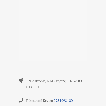
Γ.Ν. Λακωνίας, Ν.Μ. Σπάρτης, Τ.Κ. 23100
ΣΠΑΡΤΗ
Τηλεφωνικό Κέντρο:
2731093100