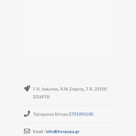
Γ.Ν. Λακωνίας, Ν.Μ. Σπάρτης, Τ.Κ. 23100
ΣΠΑΡΤΗ
Τηλεφωνικό Κέντρο:
2731093100
Email :
info@hospspa.gr