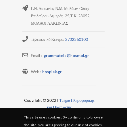
Γ.Ν. Λακωνίας Ν.Μ. Μολάων, Οδός:
Επιδαύρου Λιμηράς 25,Τ.Κ. 23052,
ΜΟΛΑΟΙ ΛΑΚΩΝΙΑΣ
Τηλεφωνικό Κέντρο:
2732360100
Email :
grammateia@hosmol.gr
Web :
hosplak.gr
Copyright © 2022 |
Τμήμα Πληροφορικής
και Οργάνωσης
This site uses cookies. By continuing to browse
Wordpress CMS, Soulmedic Theme All
the site, you are agreeing to our use of cookies.
Rights Reserved |
Design Themes