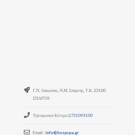
Γ.Ν. Λακωνίας, Ν.Μ. Σπάρτης, Τ.Κ. 23100
ΣΠΑΡΤΗ
Τηλεφωνικό Κέντρο:
2731093100
Email :
info@hospspa.gr