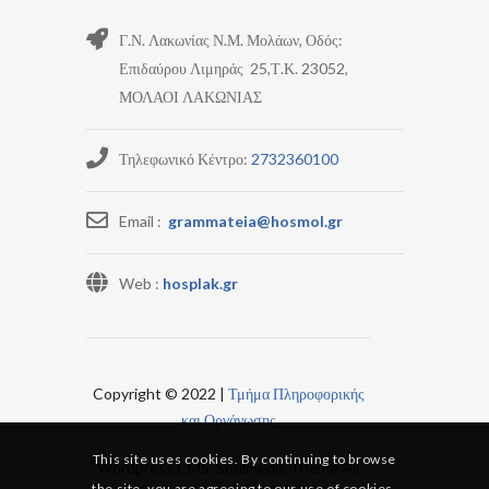
Γ.Ν. Λακωνίας Ν.Μ. Μολάων, Οδός:
Επιδαύρου Λιμηράς 25,Τ.Κ. 23052,
ΜΟΛΑΟΙ ΛΑΚΩΝΙΑΣ
Τηλεφωνικό Κέντρο:
2732360100
Email :
grammateia@hosmol.gr
Web :
hosplak.gr
Copyright © 2022 |
Τμήμα Πληροφορικής
και Οργάνωσης
This site uses cookies. By continuing to browse
Wordpress CMS, Soulmedic Theme All
the site, you are agreeing to our use of cookies.