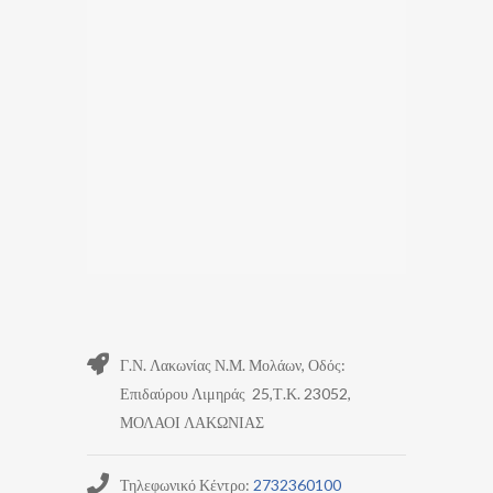
Γ.Ν. Λακωνίας Ν.Μ. Μολάων, Οδός:
Επιδαύρου Λιμηράς 25,Τ.Κ. 23052,
ΜΟΛΑΟΙ ΛΑΚΩΝΙΑΣ
Τηλεφωνικό Κέντρο:
2732360100