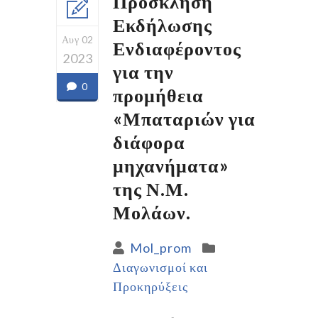
Πρόσκληση
Εκδήλωσης
Αυγ 02
Ενδιαφέροντος
2023
για την
0
προμήθεια
«Μπαταριών για
διάφορα
μηχανήματα»
της Ν.Μ.
Μολάων.
Mol_prom
Διαγωνισμοί και
Προκηρύξεις