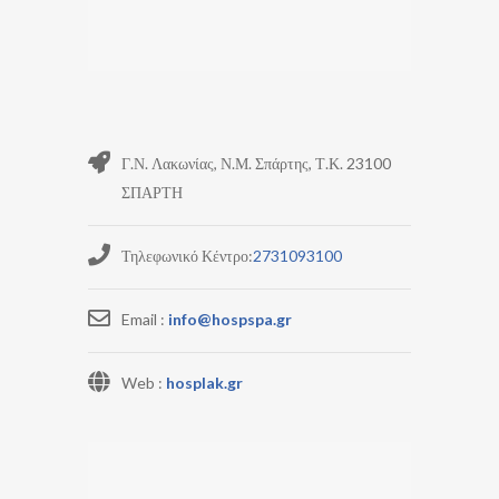
Γ.Ν. Λακωνίας, Ν.Μ. Σπάρτης, Τ.Κ. 23100
ΣΠΑΡΤΗ
Τηλεφωνικό Κέντρο:
2731093100
Email :
info@hospspa.gr
Web :
hosplak.gr