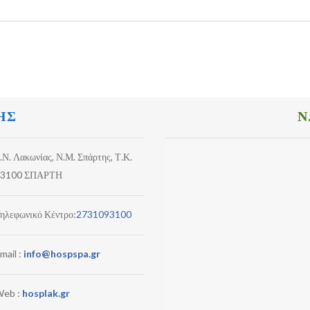
ΗΣ
Ν
.Ν. Λακωνίας, Ν.Μ. Σπάρτης, Τ.Κ.
3100 ΣΠΑΡΤΗ
ηλεφωνικό Κέντρο:
2731093100
mail :
info@hospspa.gr
eb :
hosplak.gr