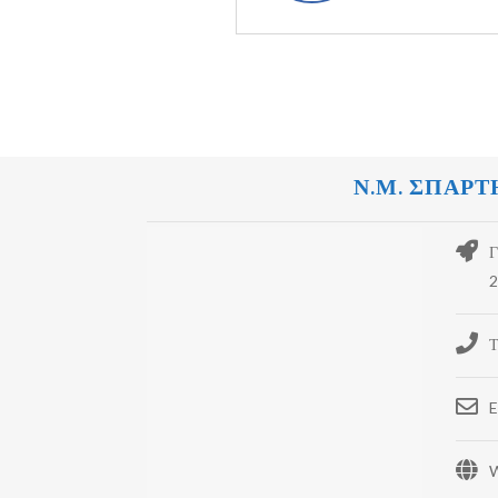
Ν.Μ. ΣΠΑΡΤ
Γ
2
Τ
E
W