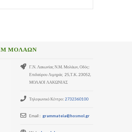
.Μ ΜΟΛΑΩΝ
Γ.Ν. Λακωνίας Ν.Μ. Μολάων, Οδός:
Επιδαύρου Λιμηράς 25,Τ.Κ. 23052,
ΜΟΛΑΟΙ ΛΑΚΩΝΙΑΣ
Τηλεφωνικό Κέντρο:
2732360100
Email :
grammateia@hosmol.gr