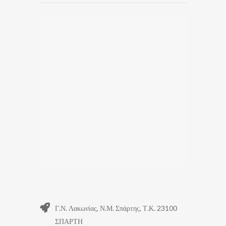
Γ.Ν. Λακωνίας, Ν.Μ. Σπάρτης, Τ.Κ. 23100
ΣΠΑΡΤΗ