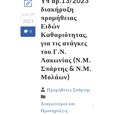
Υπ’αρ.13/2023
διακήρυξη
Ιούλ 14
προμήθειας
2023
Ειδών
0
Καθαριότητας,
για τις ανάγκες
του Γ.Ν.
Λακωνίας (Ν.Μ.
Σπάρτης & Ν.Μ.
Μολάων)
Προμήθειες Σπάρτης
Διαγωνισμοί και
Προκηρύξεις