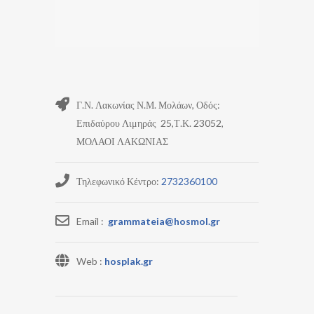
Γ.Ν. Λακωνίας Ν.Μ. Μολάων, Οδός:
Επιδαύρου Λιμηράς 25,Τ.Κ. 23052,
ΜΟΛΑΟΙ ΛΑΚΩΝΙΑΣ
Τηλεφωνικό Κέντρο:
2732360100
Email :
grammateia@hosmol.gr
Web :
hosplak.gr