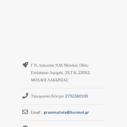
Γ.Ν. Λακωνίας Ν.Μ. Μολάων, Οδός:
Επιδαύρου Λιμηράς 25,Τ.Κ. 23052,
ΜΟΛΑΟΙ ΛΑΚΩΝΙΑΣ
Τηλεφωνικό Κέντρο:
2732360100
Email :
grammateia@hosmol.gr