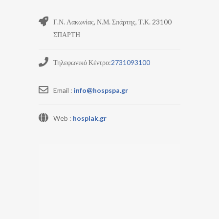
Γ.Ν. Λακωνίας, Ν.Μ. Σπάρτης, Τ.Κ. 23100
ΣΠΑΡΤΗ
Τηλεφωνικό Κέντρο:
2731093100
Email :
info@hospspa.gr
Web :
hosplak.gr