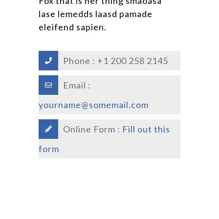
Fox that is her thing smaoasa
lase lemedds laasd pamade
eleifend sapien.
Phone : +1 200 258 2145
Email :
yourname@somemail.com
Online Form :
Fill out this
form