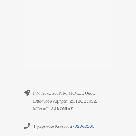
Γ.Ν. Λακωνίας Ν.Μ. Μολάων, Οδός:
Επιδαύρου Λιμηράς 25,Τ.Κ. 23052,
ΜΟΛΑΟΙ ΛΑΚΩΝΙΑΣ
Τηλεφωνικό Κέντρο:
2732360100