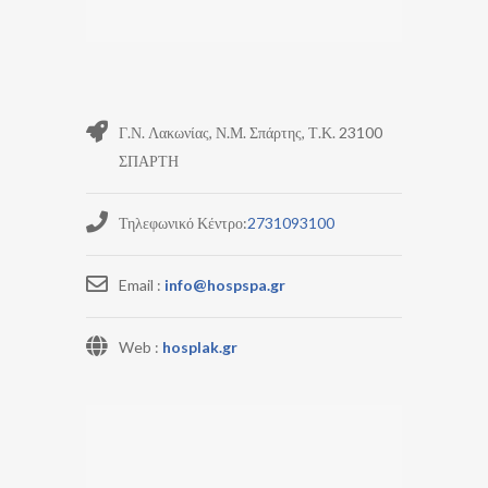
Γ.Ν. Λακωνίας, Ν.Μ. Σπάρτης, Τ.Κ. 23100
ΣΠΑΡΤΗ
Τηλεφωνικό Κέντρο:
2731093100
Email :
info@hospspa.gr
Web :
hosplak.gr